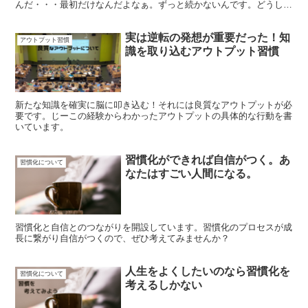
んだ・・・最初だけなんだよなぁ。ずっと続かないんです。どうして
もサボっちゃう。 こんな習慣化のなやみ、習慣の始め方...
実は逆転の発想が重要だった！知
アウトプット習慣
識を取り込むアウトプット習慣
新たな知識を確実に脳に叩き込む！それには良質なアウトプットが必
要です。じーこの経験からわかったアウトプットの具体的な行動を書
いています。
習慣化ができれば自信がつく。あ
習慣化について
なたはすごい人間になる。
習慣化と自信とのつながりを開設しています。習慣化のプロセスが成
長に繋がり自信がつくので、ぜひ考えてみませんか？
人生をよくしたいのなら習慣化を
習慣化について
考えるしかない